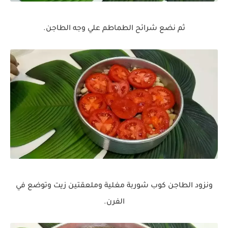
ثم نضع شرائح الطماطم علي وجه الطاجن.
ونزود الطاجن كوب شوربة مغلية وملعقتين زيت وتوضع في
الفرن.