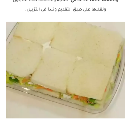
ونضعها نصف ساعة في الثلاجة ونطلعها نفك النايلون
ونقلبها علي طبق التقديم ونبدأ في التزيين.