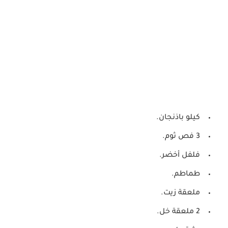
كيلو باذنجان.
3 فص ثوم.
فلفل أخضر.
طماطم.
ملعقة زيت.
2 ملعقة خل.