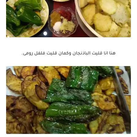
هنا انا قليت الباذنجان وكمان قليت فلفل رومى.