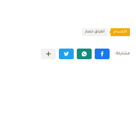
الأقسام
أطباق خضار