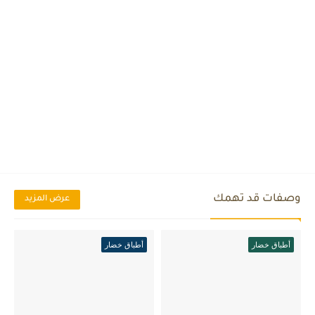
وصفات قد تهمك
عرض المزيد
أطباق خضار
أطباق خضار